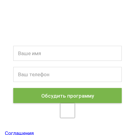
Работаю катализатором роста с первой
минуты взаимодействия!
Обсудить программу
"Нажимая кнопку «Отправить», я принимаю условия
Соглашения
и даю свое согласие на обработку моих